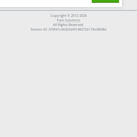
Copyright © 2012-2026
Pani-Solutions
All Rights Reserved.
Session ID: 070fd1cdb9cfd491482726119cc8608d