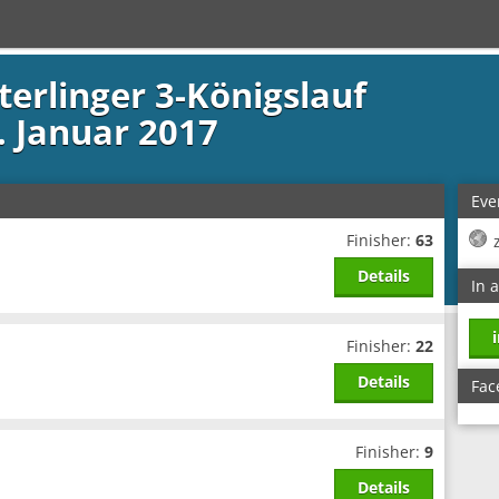
terlinger 3-Königslauf
. Januar 2017
Eve
Finisher:
63
Details
In 
Finisher:
22
Details
Fac
Finisher:
9
Details