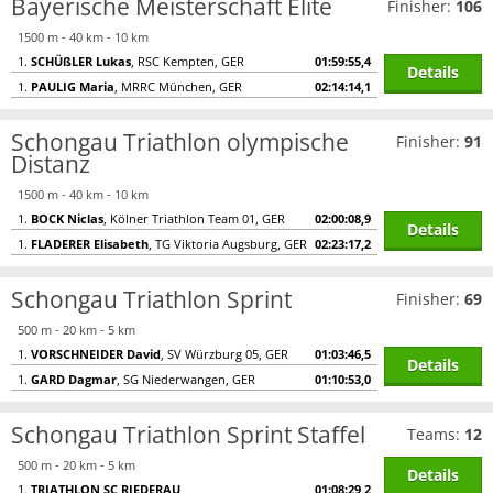
Bayerische Meisterschaft Elite
Finisher:
106
1500 m - 40 km - 10 km
1.
SCHÜßLER Lukas
, RSC Kempten, GER
01:59:55,4
Details
1.
PAULIG Maria
, MRRC München, GER
02:14:14,1
Schongau Triathlon olympische
Finisher:
91
Distanz
1500 m - 40 km - 10 km
1.
BOCK Niclas
, Kölner Triathlon Team 01, GER
02:00:08,9
Details
1.
FLADERER Elisabeth
, TG Viktoria Augsburg, GER
02:23:17,2
Schongau Triathlon Sprint
Finisher:
69
500 m - 20 km - 5 km
1.
VORSCHNEIDER David
, SV Würzburg 05, GER
01:03:46,5
Details
1.
GARD Dagmar
, SG Niederwangen, GER
01:10:53,0
Schongau Triathlon Sprint Staffel
Teams:
12
500 m - 20 km - 5 km
Details
1.
TRIATHLON SC RIEDERAU
01:08:29,2