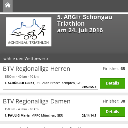
5. ARGI+ Schongau
Triathlon
am 24. Juli 2016
wähle den Wettbewerb
BTV Regionalliga Herren
Finisher:
65
1500 m - 40 km - 10 km
Details
1.
SCHÜßLER Lukas
, RSC Auto Brosch Kempten, GER
01:59:55,4
BTV Regionalliga Damen
Finisher:
38
1500 m - 40 km - 10 km
Details
1.
PAULIG Maria
, MRRC München, GER
02:14:14,1