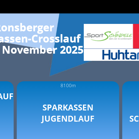
onsberger
assen-Crosslauf
. November 2025
8100m
AUF
SPARKASSEN
JUGENDLAUF
S