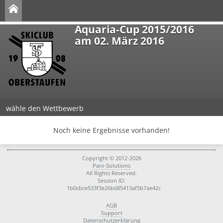
Aquaria-Cup 2015/2016
am 02. März 2016
wähle den Wettbewerb
Noch keine Ergebnisse vorhanden!
Copyright © 2012-2026
Pani-Solutions
All Rights Reserved.
Session ID:
1b0cbce533f3e26b685413af5b7ae42c
AGB
Support
Datenschutzerklärung