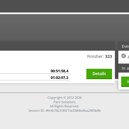
Eve
Finisher:
323
In 
00:51:58,4
Details
01:02:07,2
Copyright © 2012-2026
Pani-Solutions
All Rights Reserved.
Session ID: 4fe3b76b3185f13a3380be8ca2065b8b