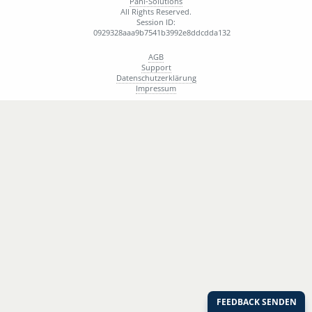
Pani-Solutions
All Rights Reserved.
Session ID:
0929328aaa9b7541b3992e8ddcdda132
AGB
Support
Datenschutzerklärung
Impressum