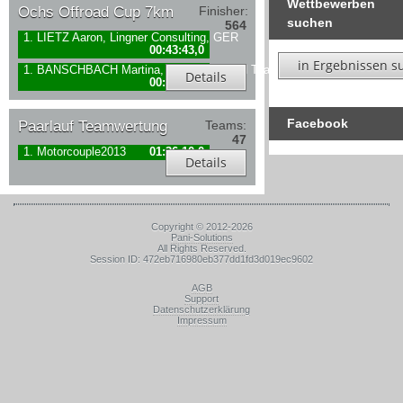
Wettbewerben
Ochs Offroad Cup 7km
Finisher:
suchen
564
1. LIETZ Aaron, Lingner Consulting, GER
00:43:43,0
in Ergebnissen s
1. BANSCHBACH Martina, Motorman RUN Team, GER
Details
00:50:43,0
Facebook
Paarlauf Teamwertung
Teams:
47
1. Motorcouple2013
01:36:10,0
Details
Copyright © 2012-2026
Pani-Solutions
All Rights Reserved.
Session ID: 472eb716980eb377dd1fd3d019ec9602
AGB
Support
Datenschutzerklärung
Impressum