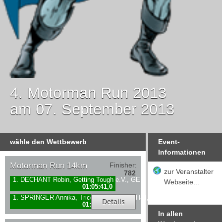
4. Motorman Run 2013
am 07. September 2013
wähle den Wettbewerb
Event-
Informationen
Motorman Run 14km
Finisher:
zur Veranstalter
782
1. DECHANT Robin, Getting Tough e.V., GER
Webseite...
01:05:41,0
1. SPRINGER Annika, Tricon Schwäbisch Hall, GER
Details
01:35:39,0
In allen