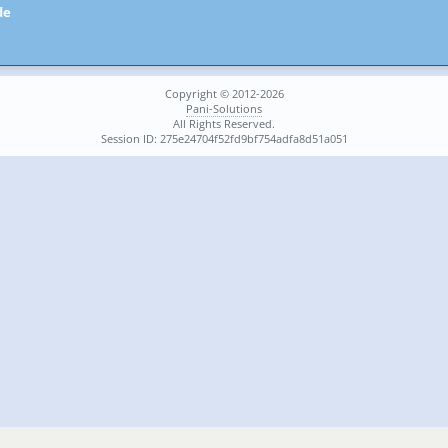
de
Copyright © 2012-2026
Pani-Solutions
All Rights Reserved.
Session ID: 275e24704f52fd9bf754adfa8d51a051