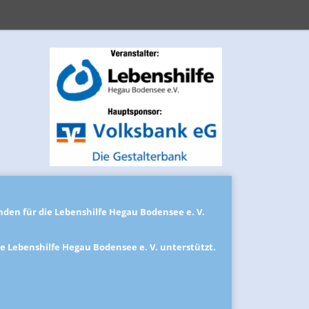
den für die Lebenshilfe Hegau Bodensee e. V.
ie Lebenshilfe Hegau Bodensee e. V. unterstützt.