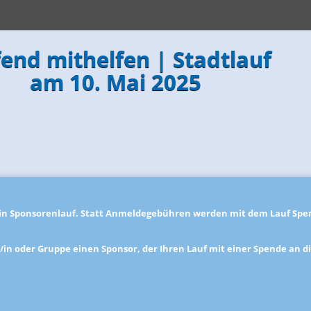
fend mithelfen | Stadtlauf
am 10. Mai 2025
 ein Sponsorenlauf. Statt Anmeldegebühren werden mit dem Lauf
Spen
er/in oder Gruppe einen
Sponsor
, der Ihren Lauf mit einer Spende an d