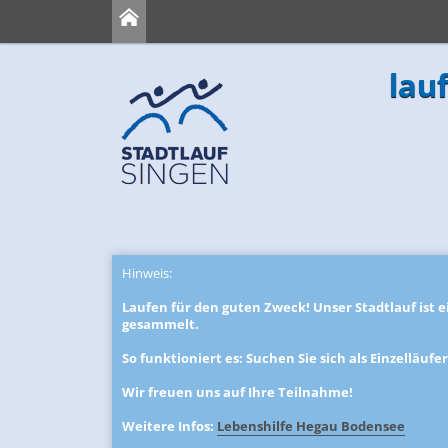
lau
Hinweis:
Laufen für den guten Zweck! Unser Stadtlauf ist
gesammelt.
So funktioniert es: Suchen Sie sich als Einzelläuf
Wir freuen uns auf Ihre Teilnahme!
Weitere Infos:
Lebenshilfe Hegau Bodensee