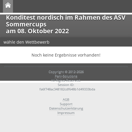
Konditest nordisch im Rahmen des ASV
Sommercups
am 08. Oktober 2022
wähle den Wettbewerb
Noch keine Ergebnisse vorhanden!
Copyright © 2012-2026
Pani-Solutions
All Rights Reserved.
Session ID:
fa6f748ac348182cdf648b1d49333bda
AGB
Support
Datenschutzerklärung
Impressum