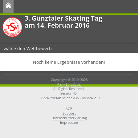
3. Günztaler Skating Tag
am 14. Februar 2016
wähle den Wettbewerb
Noch keine Ergebnisse vorhanden!
Copyright © 2012-2026
Pani-Solutions
All Rights Reserved.
Session ID:
62241c9c14b2c1ebe76c727d8dc45e53
AGB
Support
Datenschutzerklärung
Impressum