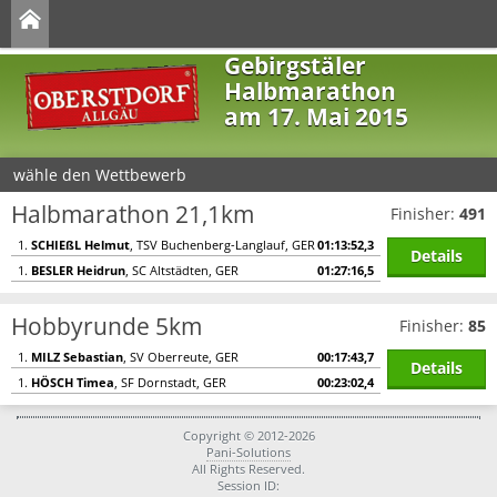
Gebirgstäler
Halbmarathon
am 17. Mai 2015
wähle den Wettbewerb
Halbmarathon 21,1km
Finisher:
491
1.
SCHIEßL Helmut
, TSV Buchenberg-Langlauf, GER
01:13:52,3
Details
1.
BESLER Heidrun
, SC Altstädten, GER
01:27:16,5
Hobbyrunde 5km
Finisher:
85
1.
MILZ Sebastian
, SV Oberreute, GER
00:17:43,7
Details
1.
HÖSCH Timea
, SF Dornstadt, GER
00:23:02,4
Copyright © 2012-2026
Pani-Solutions
All Rights Reserved.
Session ID: