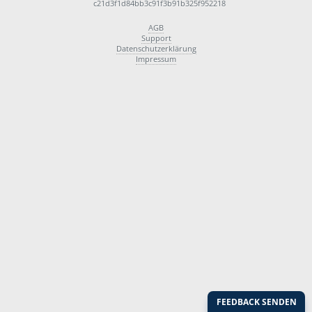
c21d3f1d84bb3c91f3b91b325f952218
AGB
Support
Datenschutzerklärung
Impressum