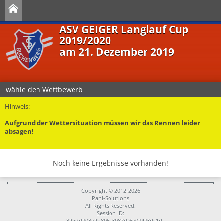
ASV GEIGER Langlauf Cup
2019/2020
am 21. Dezember 2019
wähle den Wettbewerb
Hinweis:
Aufgrund der Wettersituation müssen wir das Rennen leider
absagen!
Noch keine Ergebnisse vorhanden!
Copyright © 2012-2026
Pani-Solutions
All Rights Reserved.
Session ID:
82bdd703e2b896c3987df6e07473dc1d