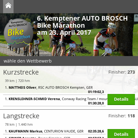
6. Kemptener AUTO BROSCH
Bike Marathon
am 23. April 2017
wähle den Wettbewerb
Kurzstrecke
Finisher:
273
39 km | 720 hm
1.
MATTHEIS Oliver
, RSC AUTO BROSCH Kempten, GER
01:19:02,3
Details
1.
KRENSLEHNER-SCHMID Verena
, Conway Racing Team / mountain-rider.com, A
01:30:28,0
Langstrecke
Finisher:
118
78 km | 1.440 hm
1.
KAUFMANN Markus
, CENTURION VAUDE, GER
02:35:28,6
Details