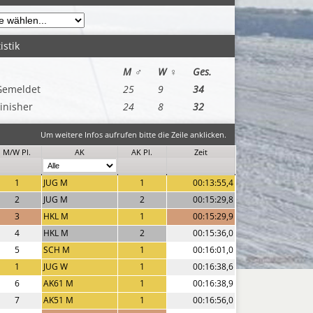
istik
M ♂
W ♀
Ges.
Gemeldet
25
9
34
inisher
24
8
32
Um weitere Infos aufrufen bitte die Zeile anklicken.
M/W Pl.
AK
AK Pl.
Zeit
1
JUG M
1
00:13:55,4
2
JUG M
2
00:15:29,8
3
HKL M
1
00:15:29,9
4
HKL M
2
00:15:36,0
5
SCH M
1
00:16:01,0
1
JUG W
1
00:16:38,6
6
AK61 M
1
00:16:38,9
7
AK51 M
1
00:16:56,0