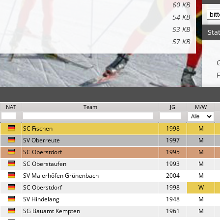
60 KB
54 KB
53 KB
Stat
57 KB
F
NAT
Team
JG
M/W
SC Fischen
1998
M
SV Oberreute
1997
M
SC Oberstdorf
1995
M
SC Oberstaufen
1993
M
SV Maierhöfen Grünenbach
2004
M
SC Oberstdorf
1998
W
SV Hindelang
1948
M
SG Bauamt Kempten
1961
M