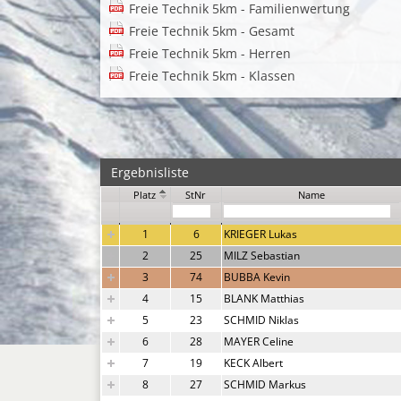
Freie Technik 5km - Familienwertung
Freie Technik 5km - Gesamt
Freie Technik 5km - Herren
Freie Technik 5km - Klassen
Ergebnisliste
Platz
StNr
Name
1
6
KRIEGER Lukas
2
25
MILZ Sebastian
3
74
BUBBA Kevin
4
15
BLANK Matthias
5
23
SCHMID Niklas
6
28
MAYER Celine
7
19
KECK Albert
8
27
SCHMID Markus