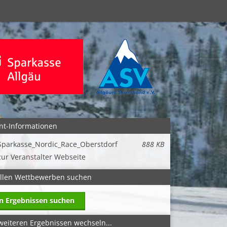
nt-Informationen
Sparkasse_Nordic_Race_Oberstdorf
888 KB
zur Veranstalter Webseite
allen Wettbewerben suchen
in Ergebnissen suchen
weiteren Ergebnissen wechseln...