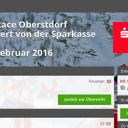
Race Oberstdorf
iert von der Sparkasse
Februar 2016
Eve
Finisher:
32
zurück zur Übersicht
In 
51 KB
Zu 