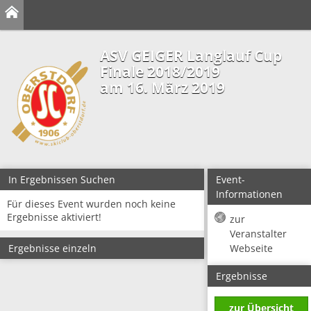
ASV GEIGER Langlauf Cup
Finale 2018/2019
am 16. März 2019
In Ergebnissen Suchen
Event-
Informationen
Für dieses Event wurden noch keine
Ergebnisse aktiviert!
zur
Veranstalter
Ergebnisse einzeln
Webseite
Ergebnisse
zur Übersicht