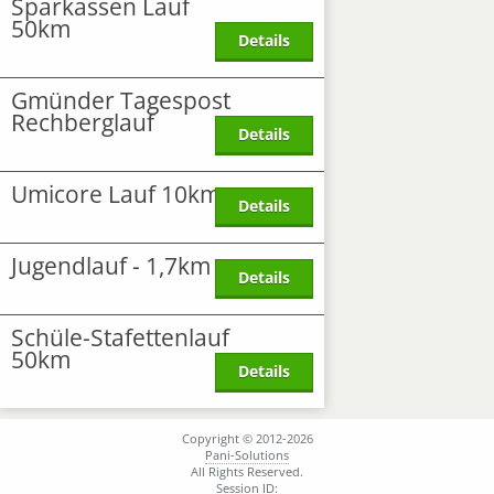
Sparkassen Lauf
50km
Details
Gmünder Tagespost
Rechberglauf
Details
Umicore Lauf 10km
Details
Jugendlauf - 1,7km
Details
Schüle-Stafettenlauf
50km
Details
Copyright © 2012-2026
Pani-Solutions
All Rights Reserved.
Session ID: