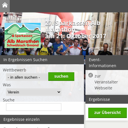
27. Sparkassen Alb
Marathon
am 21. Oktober 2017
In Ergebnissen Suchen
Event-
Informationen
Wettbewerb
zur
Veranstalter
Was
Webseite
Ergebnisse
Suche
zur Übersicht
Ergebnisse einzeln