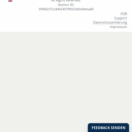
All Rights Reserved.
Session ID:
5f969237c244424579f023d0d4efaa85
AGB
Support
Datenschutzerklärung
Impressum