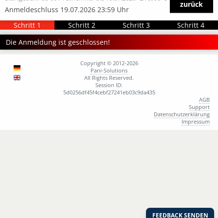
zurück
Anmeldeschluss 19.07.2026 23:59 Uhr
Schritt 1
Schritt 2
Schritt 3
Schritt 4
Die Anmeldung ist geschlossen!
Copyright © 2012-2026
Pani-Solutions
All Rights Reserved.
Session ID:
5d0256df45f4cebf27241eb03c9da435
AGB
Support
Datenschutzerklärung
Impressum