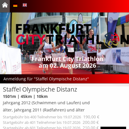
Frankfurt City Triathlon
am 02. August 2026
Anmeldung für "Staffel Olympische Distanz"
Staffel Olympische Distanz
1501m | 45km | 10km
Jahrgang 2012 (Schwimmen und Laufen) und
älter, Jahrgang 2011 (Radfahren) und älter
190,00 €
Startgebühr
bis 400 Teilnehmer bis 19.07.2026
200,00 €
Startgebühr
ab 401 Teilnehmer bis 19.07.2026
210,00 €
Startgebühr
ab 601 Teilnehmer bis 19.07.2026