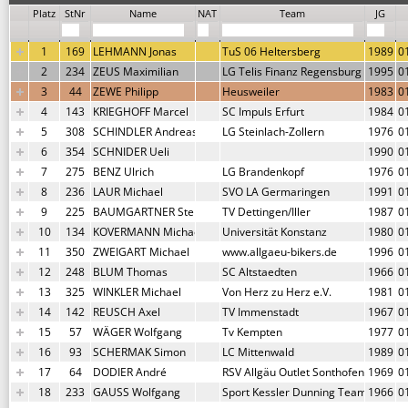
Platz
StNr
Name
NAT
Team
JG
1
169
LEHMANN Jonas
TuS 06 Heltersberg
1989
0
2
234
ZEUS Maximilian
LG Telis Finanz Regensburg
1995
0
3
44
ZEWE Philipp
Heusweiler
1983
0
4
143
KRIEGHOFF Marcel
SC Impuls Erfurt
1984
0
5
308
SCHINDLER Andreas
LG Steinlach-Zollern
1976
0
6
354
SCHNIDER Ueli
1990
0
7
275
BENZ Ulrich
LG Brandenkopf
1976
0
8
236
LAUR Michael
SVO LA Germaringen
1991
0
9
225
BAUMGARTNER Stephen
TV Dettingen/Iller
1987
0
10
134
KOVERMANN Michael
Universität Konstanz
1980
0
11
350
ZWEIGART Michael
www.allgaeu-bikers.de
1996
0
12
248
BLUM Thomas
SC Altstaedten
1966
0
13
325
WINKLER Michael
Von Herz zu Herz e.V.
1981
0
14
142
REUSCH Axel
TV Immenstadt
1967
0
15
57
WÄGER Wolfgang
Tv Kempten
1977
0
16
93
SCHERMAK Simon
LC Mittenwald
1989
0
17
64
DODIER André
RSV Allgäu Outlet Sonthofen
1969
0
18
233
GAUSS Wolfgang
Sport Kessler Dunning Team
1966
0