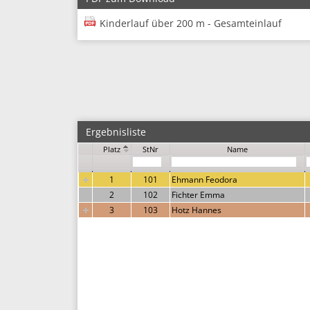
Kinderlauf über 200 m - Gesamteinlauf
Ergebnisliste
Platz
StNr
Name
1
101
Ehmann Feodora
2
102
Fichter Emma
3
103
Hotz Hannes