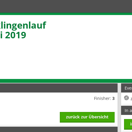
klingenlauf
i 2019
Eve
Finisher:
3
In 
zurück zur Übersicht