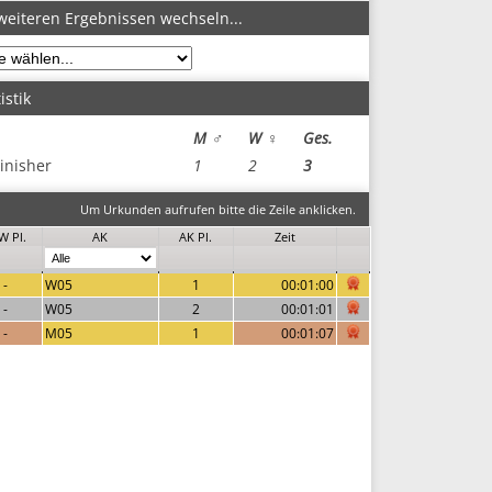
weiteren Ergebnissen wechseln...
istik
M ♂
W ♀
Ges.
inisher
1
2
3
Um Urkunden aufrufen bitte die Zeile anklicken.
W Pl.
AK
AK Pl.
Zeit
-
W05
1
00:01:00
-
W05
2
00:01:01
-
M05
1
00:01:07