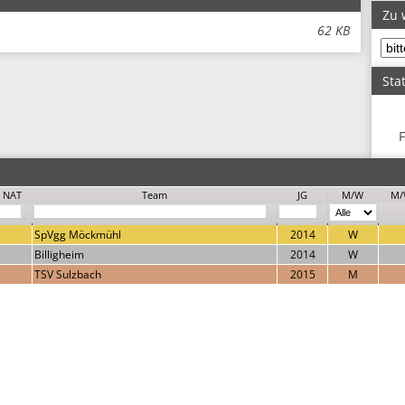
Zu 
62 KB
Stat
F
NAT
Team
JG
M/W
M/
SpVgg Möckmühl
2014
W
Billigheim
2014
W
TSV Sulzbach
2015
M