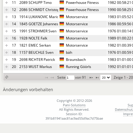
11
2089
SCHUPP Timo
Powerhouse Fitness
1982
00:58:21,
12
2086
SCHMIDT Christopher
Powerhouse Fitness
1990
00:58:25,
13
1914
LUKANOVIC Mario
Motorservice
1983
01:05:52,
14
1845
GOETZE Johannes
Motorservice
1986
00:59:56,
15
1991
STROHMER Sven
Motorservice
1976
01:00:14,
16
1928
NOLTE Falk
Motorservice
1989
01:00:22,
17
1821
EMEC Serkan
Motorservice
1982
01:00:39,
18
1157
BEUCHLE Sven
bäh
1976
01:00:59,
19
2698
RICHTER Patrick
Braunsbach
1983
01:01:00,
20
2153
WUST Markus
Running Göörls
1992
01:01:01,
Seite 
 von 
91
Zeige 1 - 2
Änderungen vorbehalten
Copyright © 2012-2026
Pani-Solutions
Su
All Rights Reserved.
Datenschut
Session ID:
Impre
391b81941aac81ac9ad55d9ac7d75bae