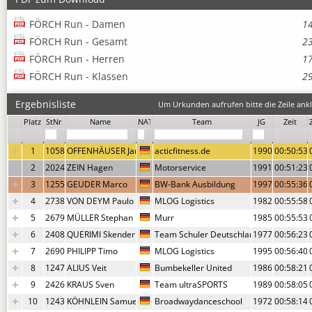
FÖRCH Run - Damen
1
FÖRCH Run - Gesamt
2
FÖRCH Run - Herren
1
FÖRCH Run - Klassen
2
Ergebnisliste
Um Urkunden aufrufen bitte die Zeile ankl
Platz
StNr
Name
NAT
Team
JG
Zeit
1
1058
OFFENHÄUSER Jan
acticfitness.de
1990
00:50:53,
2
2024
ZEIN Hagen
Motorservice
1991
00:51:23,
3
1255
GEUDER Marco
BW-Bank Ausbildung
1997
00:55:36,
4
2738
VON DEYM Paulo
MLOG Logistics
1982
00:55:58,
5
2679
MÜLLER Stephan
Murr
1985
00:55:53,
6
2408
QUERIMI Skender
Team Schuler Deutschland
1977
00:56:23,
7
2690
PHILIPP Timo
MLOG Logistics
1995
00:56:40,
8
1247
ALIUS Veit
Bumbekeller United
1986
00:58:21,
9
2426
KRAUS Sven
Team ultraSPORTS
1989
00:58:05,
10
1243
KÖHNLEIN Samuel
Broadwaydanceschool
1972
00:58:14,