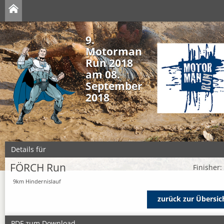
9.
Motorman
Run 2018
am 08.
September
2018
Details für
FÖRCH Run
Finisher:
9km Hindernislauf
zurück zur Übersic
PDF zum Download