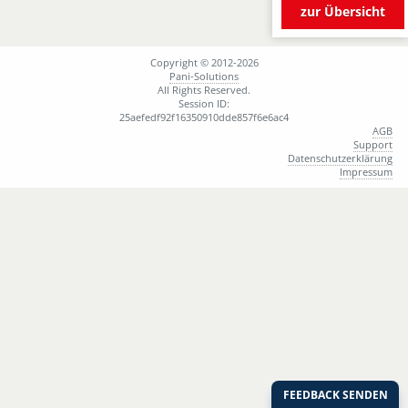
zur Übersicht
Copyright © 2012-2026
Pani-Solutions
All Rights Reserved.
Session ID:
25aefedf92f16350910dde857f6e6ac4
AGB
Support
Datenschutzerklärung
Impressum