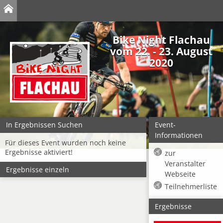
Bike Night Flachau
vom 22. - 23. August
2020
In Ergebnissen Suchen
Event-
Informationen
Für dieses Event wurden noch keine
Ergebnisse aktiviert!
zur
Veranstalter
Ergebnisse einzeln
Webseite
Teilnehmerliste
Ergebnisse