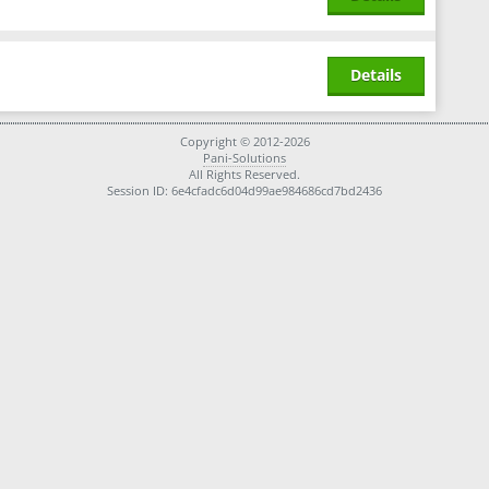
Details
Copyright © 2012-2026
Pani-Solutions
All Rights Reserved.
Session ID: 6e4cfadc6d04d99ae984686cd7bd2436