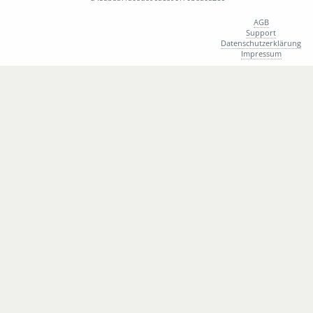
W
Guedes Da Costa Karpen Carina
AGB
M
Haider Jonas
Support
Datenschutzerklärung
M
Hasenclever Natanael
Impressum
M
Heimburger Marius
M
Herrmann Sebastian
M
Hesslinger Josef
M
Hetzler Orlando
W
Heusler Luzia
M
Hinz Tobias
M
Hoder Oliver
M
Hölscher Lennard