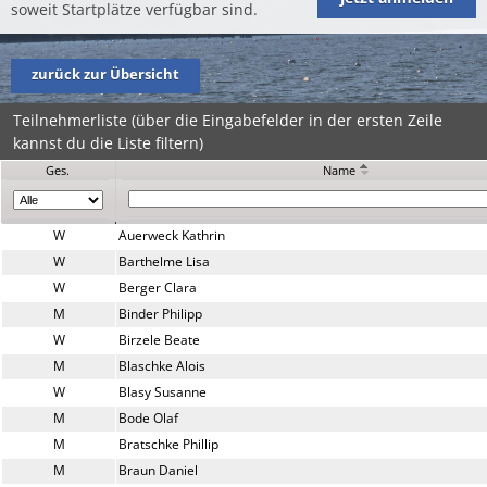
soweit Startplätze verfügbar sind.
zurück zur Übersicht
Teilnehmerliste (über die Eingabefelder in der ersten Zeile
kannst du die Liste filtern)
Ges.
Name
W
Auerweck Kathrin
W
Barthelme Lisa
W
Berger Clara
M
Binder Philipp
W
Birzele Beate
M
Blaschke Alois
W
Blasy Susanne
M
Bode Olaf
M
Bratschke Phillip
M
Braun Daniel