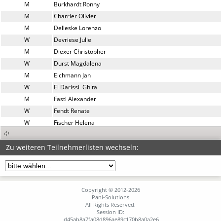
M
Burkhardt Ronny
M
Charrier Olivier
M
Delleske Lorenzo
W
Devriese Julie
M
Diexer Christopher
W
Durst Magdalena
M
Eichmann Jan
W
El Darissi  Ghita
M
Fastl Alexander
W
Fendt Renate
W
Fischer Helena
W
Frohn Tabea
W
Gaa Julie
Zu weiteren Teilnehmerlisten wechseln:
W
Gaa Lena
M
Gerstl Tobias
M
Glodeck Patrick
Copyright © 2012-2026
M
Greif Dominik
Pani-Solutions
All Rights Reserved.
M
Grohall Leon
Session ID:
M
Groll Tobias
d45ab8a7fa08d896ae89c170b8a0a2e6