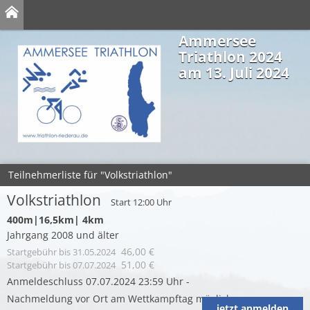
Ammersee
Triathlon 2024
am 13. Juli 2024
Teilnehmerliste für "Volkstriathlon"
Volkstriathlon
Start 12:00 Uhr
400m|16,5km| 4km
Jahrgang 2008 und älter
46,00 €
Startgebühr
bis 31.05.2024
51,00 €
Startgebühr
bis 07.07.2024
Anmeldeschluss 07.07.2024 23:59 Uhr -
Nachmeldung vor Ort am Wettkampftag möglich
jetzt anmelden