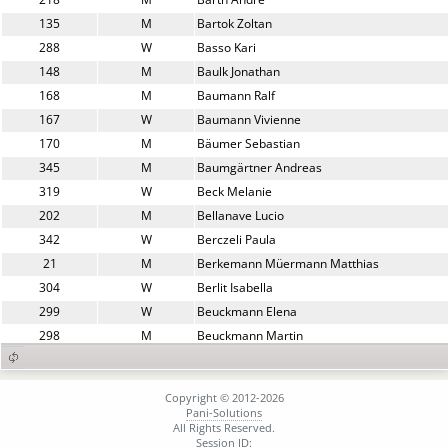
135
M
Bartok Zoltan
288
W
Basso Kari
148
M
Baulk Jonathan
168
M
Baumann Ralf
167
W
Baumann Vivienne
170
M
Bäumer Sebastian
345
M
Baumgärtner Andreas
319
W
Beck Melanie
202
M
Bellanave Lucio
342
W
Berczeli Paula
21
M
Berkemann Müermann Matthias
304
W
Berlit Isabella
299
W
Beuckmann Elena
298
M
Beuckmann Martin
110
M
Bickel Thomas
14
M
Biella Ruben
Copyright © 2012-2026
66
W
Birk Silke
Pani-Solutions
All Rights Reserved.
281
M
Bischoff Liam
Session ID: