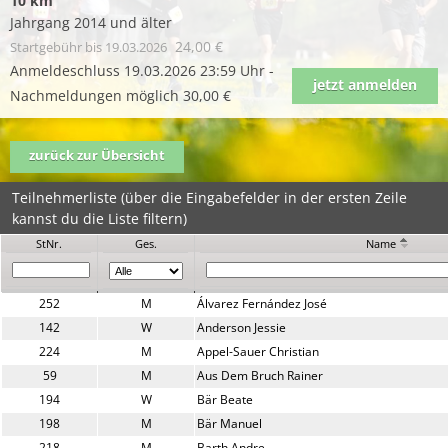
10 km
Jahrgang 2014 und älter
24,00 €
Startgebühr
bis 19.03.2026
Anmeldeschluss 19.03.2026 23:59 Uhr -
jetzt anmelden
Nachmeldungen möglich 30,00 €
zurück zur Übersicht
Teilnehmerliste (über die Eingabefelder in der ersten Zeile
kannst du die Liste filtern)
StNr.
Ges.
Name
252
M
Álvarez Fernández José
142
W
Anderson Jessie
224
M
Appel-Sauer Christian
59
M
Aus Dem Bruch Rainer
194
W
Bär Beate
198
M
Bär Manuel
218
M
Barth Andre