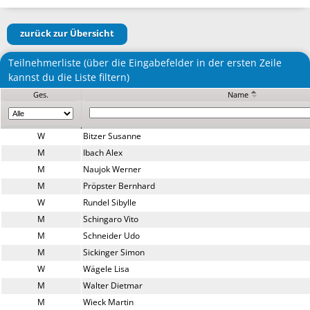
zurück zur Übersicht
Teilnehmerliste (über die Eingabefelder in der ersten Zeile
kannst du die Liste filtern)
Ges.
Name
W
Bitzer Susanne
M
Ibach Alex
M
Naujok Werner
M
Pröpster Bernhard
W
Rundel Sibylle
M
Schingaro Vito
M
Schneider Udo
M
Sickinger Simon
W
Wägele Lisa
M
Walter Dietmar
M
Wieck Martin