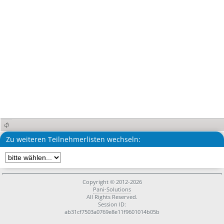
Zu weiteren Teilnehmerlisten wechseln:
Copyright © 2012-2026
Pani-Solutions
All Rights Reserved.
Session ID:
ab31cf7503a0769e8e11f9601014b05b