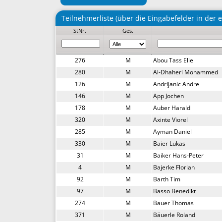
Teilnehmerliste (über die Eingabefelder in der er
StNr.
Ges.
276
M
Abou Tass Elie
280
M
Al-Dhaheri Mohammed
126
M
Andrijanic Andre
146
M
App Jochen
178
M
Auber Harald
320
M
Axinte Viorel
285
M
Ayman Daniel
330
M
Baier Lukas
31
M
Baiker Hans-Peter
4
M
Bajerke Florian
92
M
Barth Tim
97
M
Basso Benedikt
274
M
Bauer Thomas
371
M
Bäuerle Roland