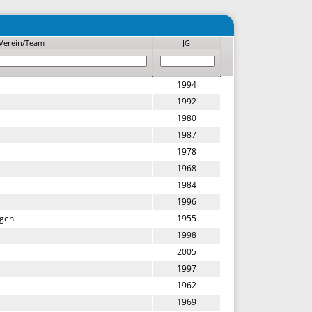
Verein/Team
JG
1994
1992
1980
1987
1978
1968
1984
1996
ngen
1955
1998
2005
1997
1962
1969