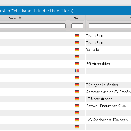
sten Zeile kannst du die Liste filtern)
Name
NAT
Team Elco
Team Elco
Valhalla
EG Aichhalden
Tübinger Laufladen
Sommerbiathlon SV Empfi
LT Unterkirnach
Rottweil Endurance Club
LAV Stadtwerke Tübingen