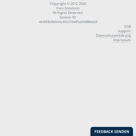
Copyright © 2012-2026
Pani-Solutions
All Rights Reserved.
Session ID:
eb943b0b6fc6c492276e85ac0d88edc8
AGB
Support
Datenschutzerklärung
Impressum